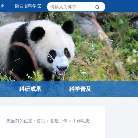
ish
|
陕西省科学院
科研成果
科学普及
您当前的位置：
首页
>
党建工作
>
工作动态