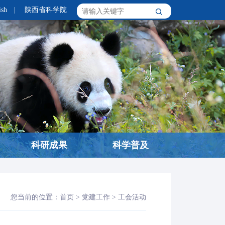
ish
|
陕西省科学院
科研成果
科学普及
您当前的位置：
首页
>
党建工作
>
工会活动