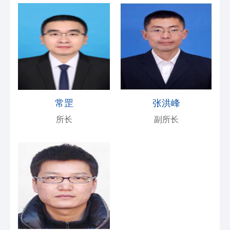
常罡
张洪峰
所长
副所长