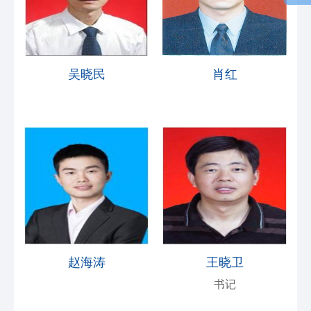
吴晓民
肖红
赵海涛
王晓卫
书记